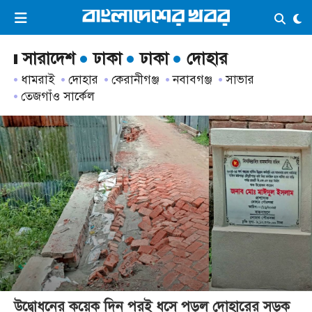
×
ভিডিও
ই-পেপার
লগইন
সারাদেশ
ঢাকা
ঢাকা
দোহার
ধামরাই
দোহার
কেরানীগঞ্জ
নবাবগঞ্জ
সাভার
তেজগাঁও সার্কেল
প্রচ্ছদ
সর্বশেষ
সব বিভাগ
আর্কাইভ
কনভার্টার
উদ্বোধনের কয়েক দিন পরই ধসে পড়ল দোহারের সড়ক