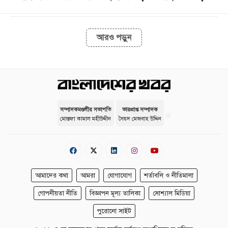
আরও পড়ুন
সম্পাদকমণ্ডলীর সভাপতি
ভারপ্রাপ্ত সম্পাদক
মোস্তফা কামাল মহীউদ্দীন
সৈয়দ মেজবাহ উদ্দিন
আমাদের কথা
আমরা
যোগাযোগ
শর্তাবলি ও নীতিমালা
গোপনীয়তা নীতি
বিজ্ঞাপন মূল্য তালিকা
সোশ্যাল মিডিয়া
পুরোনো সাইট