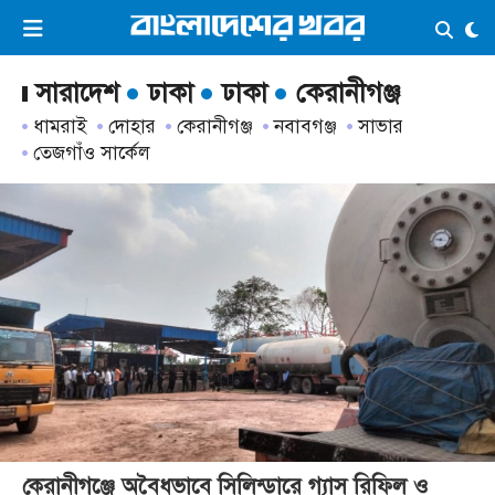
×
ভিডিও
ই-পেপার
লগইন
সারাদেশ
ঢাকা
ঢাকা
কেরানীগঞ্জ
ধামরাই
দোহার
কেরানীগঞ্জ
নবাবগঞ্জ
সাভার
তেজগাঁও সার্কেল
প্রচ্ছদ
সর্বশেষ
সব বিভাগ
আর্কাইভ
কনভার্টার
কেরানীগঞ্জে অবৈধভাবে সিলিন্ডারে গ্যাস রিফিল ও