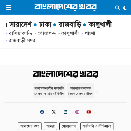
×
ভিডিও
ই-পেপার
লগইন
সারাদেশ
ঢাকা
রাজবাড়ি
কালুখালী
বালিয়াকান্দি
গোয়ালন্দ
কালুখালী
পাংশা
রাজবাড়ী সদর
প্রচ্ছদ
সর্বশেষ
সব বিভাগ
আর্কাইভ
কনভার্টার
সম্পাদকমণ্ডলীর সভাপতি
ভারপ্রাপ্ত সম্পাদক
মোস্তফা কামাল মহীউদ্দীন
সৈয়দ মেজবাহ উদ্দিন
আমাদের কথা
আমরা
যোগাযোগ
শর্তাবলি ও নীতিমালা