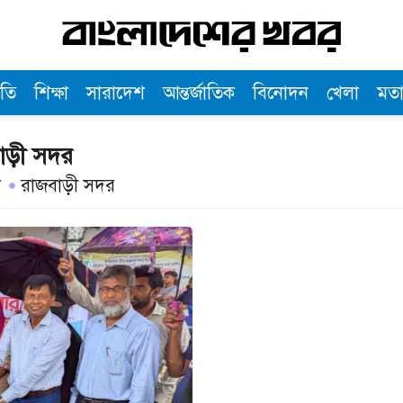
তি
শিক্ষা
সারাদেশ
আন্তর্জাতিক
বিনোদন
খেলা
মত
াড়ী সদর
া
রাজবাড়ী সদর