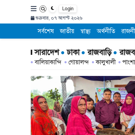
Login
শুক্রবার, ০৭ আগস্ট ২০২৬
সর্বশেষ
জাতীয়
স্বাস্থ্য
অর্থনীতি
রাজনী
সারাদেশ
ঢাকা
রাজবাড়ি
রাজব
বালিয়াকান্দি
গোয়ালন্দ
কালুখালী
পাংশ