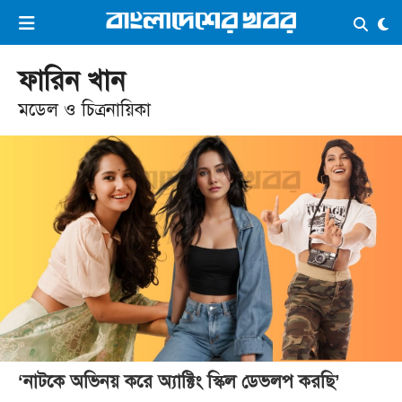
×
ভিডিও
ই-পেপার
লগইন
ফারিন খান
মডেল ও চিত্রনায়িকা
প্রচ্ছদ
সর্বশেষ
সব বিভাগ
আর্কাইভ
কনভার্টার
‘নাটকে অভিনয় করে অ্যাক্টিং স্কিল ডেভলপ করছি’