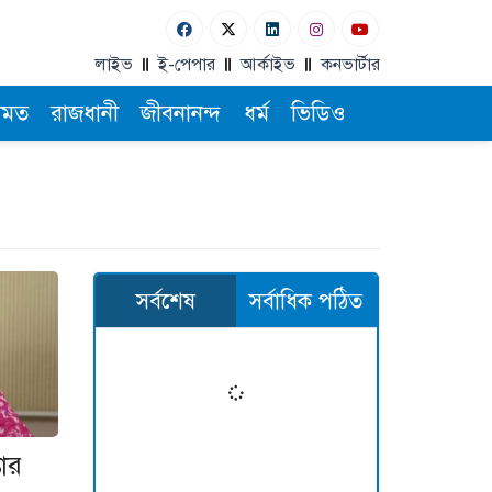
লাইভ
ই-পেপার
আর্কাইভ
কনভার্টার
ামত
রাজধানী
জীবনানন্দ
ধর্ম
ভিডিও
সর্বশেষ
সর্বাধিক পঠিত
তার