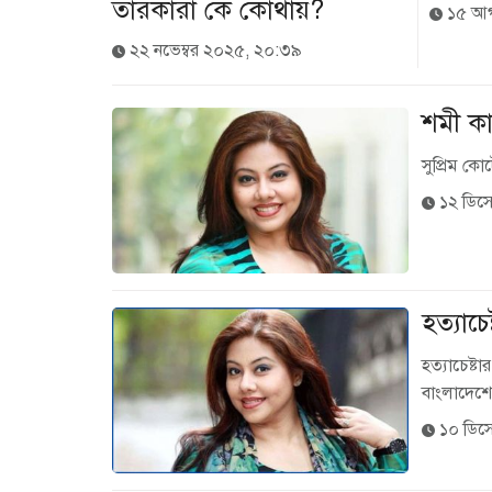
তারকারা কে কোথায়?
১৫ আগ
২২ নভেম্বর ২০২৫, ২০:৩৯
শমী কা
সুপ্রিম কো
১২ ডিসে
হত্যাচ
হত্যাচেষ্ট
বাংলাদেশে
১০ ডিসে