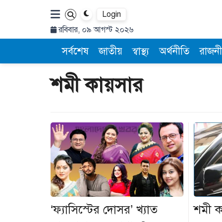
Login
রবিবার, ০৯ আগস্ট ২০২৬
সর্বশেষ
জাতীয়
স্বাস্থ্য
অর্থনীতি
রাজনী
শমী কায়সার
‘ফ্যাসিস্টের দোসর’ খ্যাত
শমী ক