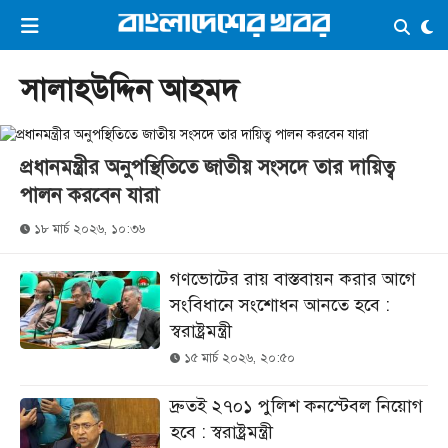
×
ভিডিও
ই-পেপার
লগইন
সালাহউদ্দিন আহমদ
প্রচ্ছদ
সর্বশেষ
প্রধানমন্ত্রীর অনুপস্থিতিতে জাতীয় সংসদে তার দায়িত্ব
সব বিভাগ
আর্কাইভ
পালন করবেন যারা
কনভার্টার
১৮ মার্চ ২০২৬, ১০:৩৬
গণভোটের রায় বাস্তবায়ন করার আগে
সংবিধানে সংশোধন আনতে হবে :
স্বরাষ্ট্রমন্ত্রী
১৫ মার্চ ২০২৬, ২০:৫০
দ্রুতই ২৭০১ পুলিশ কনস্টেবল নিয়োগ
হবে : স্বরাষ্ট্রমন্ত্রী