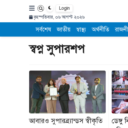
Login
বৃহস্পতিবার, ০৬ আগস্ট ২০২৬
সর্বশেষ
জাতীয়
স্বাস্থ্য
অর্থনীতি
রাজনী
স্বপ্ন সুপারশপ
আবারও সুপারব্র্যান্ডস স্বীকৃতি
ডেঙ্গ