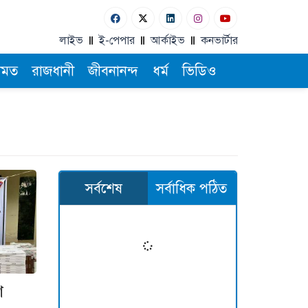
লাইভ
ই-পেপার
আর্কাইভ
কনভার্টার
ামত
রাজধানী
জীবনানন্দ
ধর্ম
ভিডিও
সর্বশেষ
সর্বাধিক পঠিত
ণ