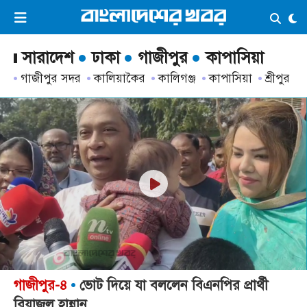
×
ভিডিও
ই-পেপার
লগইন
সারাদেশ
ঢাকা
গাজীপুর
কাপাসিয়া
গাজীপুর সদর
কালিয়াকৈর
কালিগঞ্জ
কাপাসিয়া
শ্রীপুর
প্রচ্ছদ
সর্বশেষ
সব বিভাগ
আর্কাইভ
কনভার্টার
গাজীপুর-৪
ভোট দিয়ে যা বললেন বিএনপির প্রার্থী
রিয়াজুল হান্নান