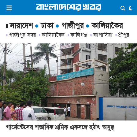
×
ভিডিও
ই-পেপার
লগইন
সারাদেশ
ঢাকা
গাজীপুর
কালিয়াকৈর
গাজীপুর সদর
কালিয়াকৈর
কালিগঞ্জ
কাপাসিয়া
শ্রীপুর
প্রচ্ছদ
সর্বশেষ
সব বিভাগ
আর্কাইভ
কনভার্টার
গার্মেন্টেসের শতাধিক শ্রমিক একসঙ্গে হঠাৎ অসুস্থ