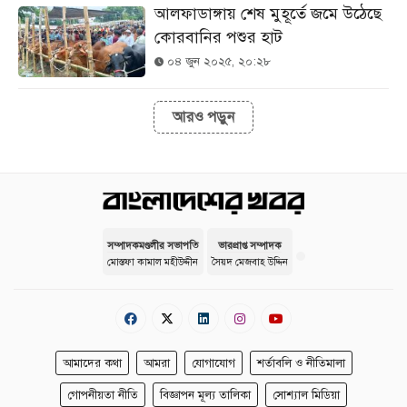
আলফাডাঙ্গায় শেষ মুহূর্তে জমে উঠেছে
কোরবানির পশুর হাট
০৪ জুন ২০২৫, ২০:২৮
আরও পড়ুন
সম্পাদকমণ্ডলীর সভাপতি
ভারপ্রাপ্ত সম্পাদক
মোস্তফা কামাল মহীউদ্দীন
সৈয়দ মেজবাহ উদ্দিন
আমাদের কথা
আমরা
যোগাযোগ
শর্তাবলি ও নীতিমালা
গোপনীয়তা নীতি
বিজ্ঞাপন মূল্য তালিকা
সোশ্যাল মিডিয়া