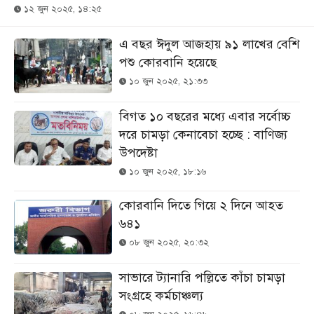
১২ জুন ২০২৫, ১৪:২৫
এ বছর ঈদুল আজহায় ৯১ লাখের বেশি
পশু কোরবানি হয়েছে
১০ জুন ২০২৫, ২১:৩৩
বিগত ১০ বছরের মধ্যে এবার সর্বোচ্চ
দরে চামড়া কেনাবেচা হচ্ছে : বাণিজ্য
উপদেষ্টা
১০ জুন ২০২৫, ১৮:১৬
কোরবানি দিতে গিয়ে ২ দিনে আহত
৬৪১
০৮ জুন ২০২৫, ২০:৩২
সাভারে ট্যানারি পল্লিতে কাঁচা চামড়া
সংগ্রহে কর্মচাঞ্চল্য