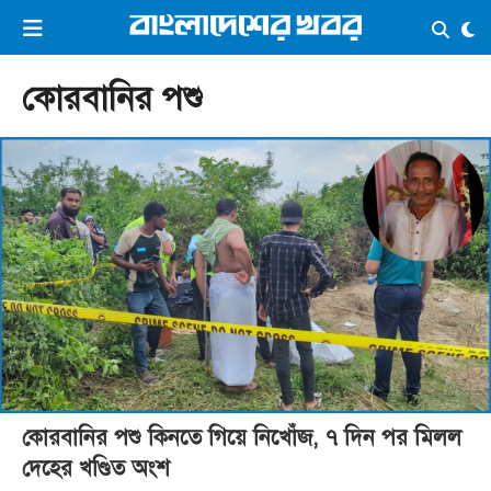
×
ভিডিও
ই-পেপার
লগইন
কোরবানির পশু
প্রচ্ছদ
সর্বশেষ
সব বিভাগ
আর্কাইভ
কনভার্টার
কোরবানির পশু কিনতে গিয়ে নিখোঁজ, ৭ দিন পর মিলল
দেহের খণ্ডিত অংশ