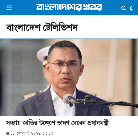
×
ভিডিও
ই-পেপার
লগইন
বাংলাদেশ টেলিভিশন
প্রচ্ছদ
সর্বশেষ
সব বিভাগ
আর্কাইভ
কনভার্টার
সন্ধ্যায় জাতির উদ্দেশে ভাষণ দেবেন প্রধানমন্ত্রী
১৮ ফেব্রুয়ারি ২০২৬, ১৩:১৩