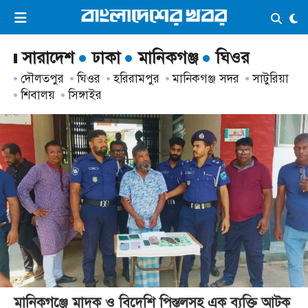
×
ভিডিও
ই-পেপার
লগইন
সারাদেশ
ঢাকা
মানিকগঞ্জ
ঘিওর
দৌলতপুর
ঘিওর
হরিরামপুর
মানিকগঞ্জ সদর
সাটুরিয়া
শিবালয়
সিঙ্গাইর
প্রচ্ছদ
সর্বশেষ
সব বিভাগ
আর্কাইভ
কনভার্টার
মানিকগঞ্জে মাদক ও বিদেশি পিস্তলসহ এক ব্যক্তি আটক