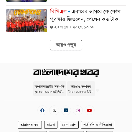
বিপিএল
এবারের আসরে কে কোন
পুরস্কার জিতলেন, পেলেন কত টাকা
২৪ জানুয়ারি ২০২৬, ১৩:০৯
আরও পড়ুন
সম্পাদকমণ্ডলীর সভাপতি
ভারপ্রাপ্ত সম্পাদক
মোস্তফা কামাল মহীউদ্দীন
সৈয়দ মেজবাহ উদ্দিন
আমাদের কথা
আমরা
যোগাযোগ
শর্তাবলি ও নীতিমালা