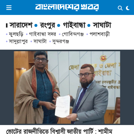
×
ভিডিও
ই-পেপার
লগইন
সারাদেশ
রংপুর
গাইবান্ধা
সাঘাটা
ফুলছড়ি
গাইবান্ধা সদর
গোবিন্দগঞ্জ
পলাশবাড়ী
সাদুল্লাপুর
সাঘাটা
সুন্দরগঞ্জ
প্রচ্ছদ
সর্বশেষ
সব বিভাগ
আর্কাইভ
কনভার্টার
ভোটের রাজনীতিতে বিশ্বাসী জাতীয় পার্টি : শামীম