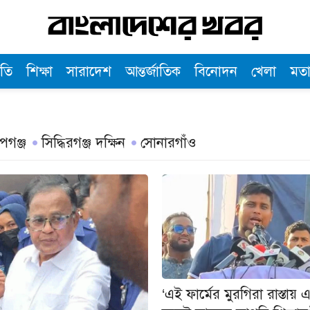
তি
শিক্ষা
সারাদেশ
আন্তর্জাতিক
বিনোদন
খেলা
মত
ূপগঞ্জ
সিদ্ধিরগঞ্জ দক্ষিন
সোনারগাঁও
‘এই ফার্মের মুরগিরা রাস্তায়