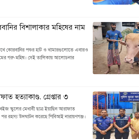
রবানির বিশালাকার মহিষের নাম
খে কোরবানির পশুর হাট ও খামারগুলোতে এবারও
 নামের গরু-মহিষ। সেই তালিকায় আলোচনার
াত হত্যাকাণ্ড. গ্রেপ্তার ৩
ে বেইজ স্কুলের মেধাবী ছাত্র ইয়াছিন আরাফাত
াস পর রহস্য উদঘাটন করেছে পিবিআই নারায়ণগঞ্জ।