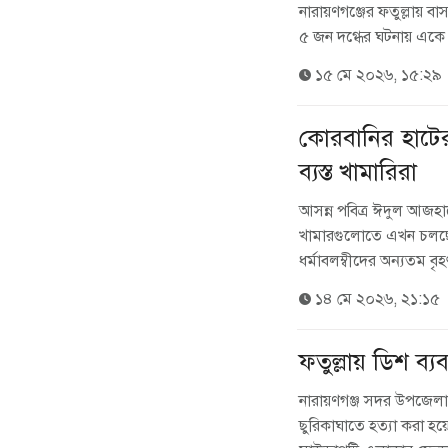
নারায়ণগঞ্জের ফতুল্লায় 
৫ জন দগ্ধের ঘটনায় একে এ
১৫ মে ২০২৬, ১৫:২৯
কোরবানির হাটের
ব্যস্ত খামারিরা
আসন্ন পবিত্র ঈদুল আজহা
খামারগুলোতে এখন চলছে 
ধর্মাবলম্বীদের অন্যতম বৃহ
১৪ মে ২০২৬, ২১:১৫
ফতুল্লায় ডিশ ব্য
নারায়ণগঞ্জ সদর উপজেলার
ছুরিকাঘাতে হত্যা করা হয়ে