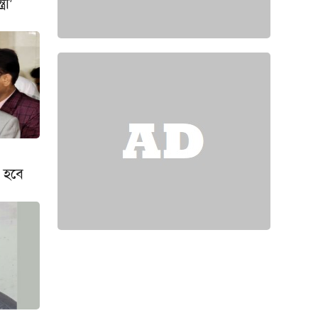
রী’
 হবে