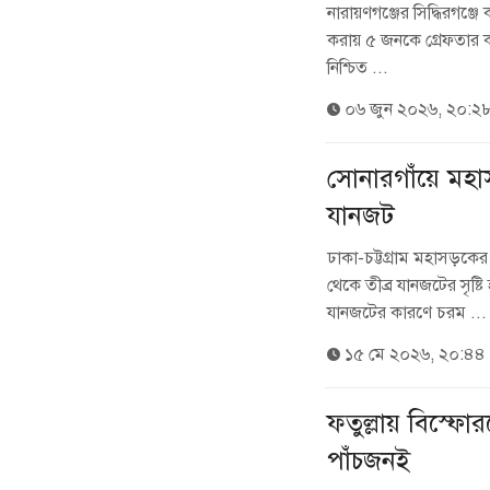
নারায়ণগঞ্জের সিদ্ধিরগঞ্জে 
করায় ৫ জনকে গ্রেফতার ক
নিশ্চিত ...
০৬ জুন ২০২৬, ২০:২
সোনারগাঁয়ে মহ
যানজট
ঢাকা-চট্টগ্রাম মহাসড়কের
থেকে তীব্র যানজটের সৃষ্
যানজটের কারণে চরম ...
১৫ মে ২০২৬, ২০:৪৪
ফতুল্লায় বিস্ফ
পাঁচজনই