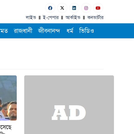
লাইভ
ই-পেপার
আর্কাইভ
কনভার্টার
ামত
রাজধানী
জীবনানন্দ
ধর্ম
ভিডিও
 এসেছে