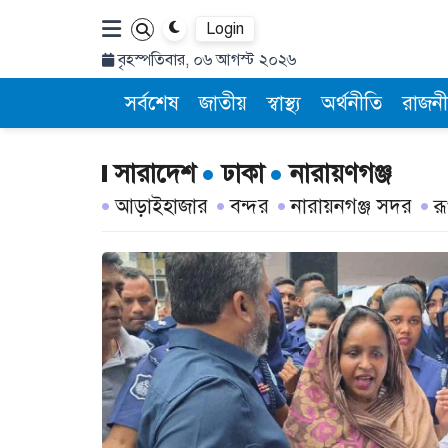
Login
বৃহস্পতিবার, ০৬ আগস্ট ২০২৬
সর্বশেষ
জাতীয়
স্বাস্থ্য
অর্থনীতি
রাজনী
সারাদেশ
ঢাকা
নারায়ণগঞ্জ
আড়াইহাজার
বন্দর
নারায়নগঞ্জ সদর
র