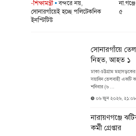
-শিক্ষামন্ত্রী
বন্দরে নয়,
না.গঞ্জ
সোনারগাঁয়েই হচ্ছে পলিটেকনিক
৫
ইনস্টিটিউ
সোনারগাঁয়ে তেলব
নিহত, আহত ১
ঢাকা-চট্টগ্রাম মহাসড়কের 
সয়াবিন তেলবাহী একটি ক
শনিবার (৬ ...
০৬ জুন ২০২৬, ২১:০
নারায়ণগঞ্জে ঝট
কর্মী গ্রেপ্তার