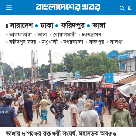
×
ভিডিও
ই-পেপার
লগইন
সারাদেশ
ঢাকা
ফরিদপুর
ভাঙ্গা
আলফাডাঙ্গা
ভাঙ্গা
বোয়ালমারী
চরভদ্রাসন
ফরিদপুর সদর
মধুখালী
নগরকান্দা
সদরপুর
সালথা
প্রচ্ছদ
সর্বশেষ
সব বিভাগ
আর্কাইভ
কনভার্টার
ভাঙ্গায় দু’পক্ষের রক্তক্ষয়ী সংঘর্ষ, মহাসড়ক অবরুদ্ধ