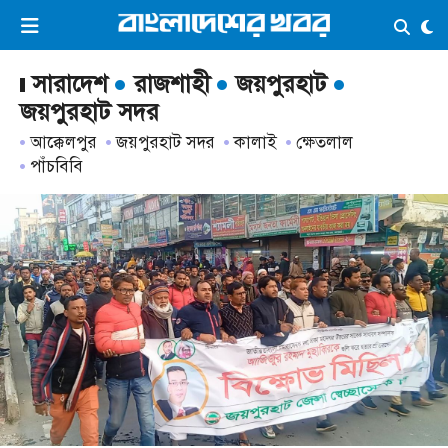
×
ভিডিও
ই-পেপার
লগইন
সারাদেশ
রাজশাহী
জয়পুরহাট
জয়পুরহাট সদর
আক্কেলপুর
জয়পুরহাট সদর
কালাই
ক্ষেতলাল
প্রচ্ছদ
সর্বশেষ
পাঁচবিবি
সব বিভাগ
আর্কাইভ
কনভার্টার