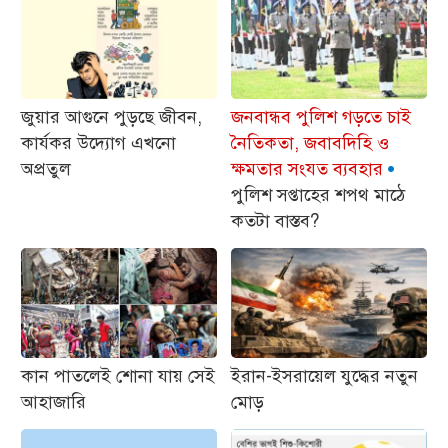
জুয়ার আগুনে পুড়ছে জীবন,
জনবান্ধব পুলিশ গড়তে চাই
কার্যকর উদ্যোগ এখনো
নৈতিকতা, জবাবদিহি ও
অপ্রতুল
ক্ষমতার সংযত ব্যবহার
পুলিশ সপ্তাহের শপথ মাঠে
কতটা বাস্তব?
কান পাতলেই শোনা যায় সেই
ইরান-ইসরায়েল যুদ্ধের নতুন
আহাজারি
মোড়