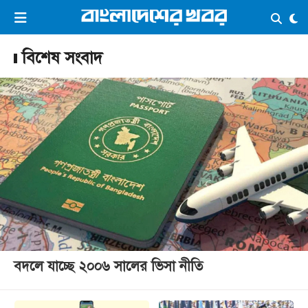
×
ভিডিও
ই-পেপার
লগইন
বিশেষ সংবাদ
প্রচ্ছদ
সর্বশেষ
সব বিভাগ
আর্কাইভ
কনভার্টার
বদলে যাচ্ছে ২০০৬ সালের ভিসা নীতি