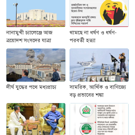
নানামুখী চ্যালেঞ্জে আজ
থামছে না ধর্ষণ ও ধর্ষণ-
ত্রয়োদশ সংসদের যাত্রা
পরবর্তী হত্যা
দীর্ঘ যুদ্ধের পথে মধ্যপ্রাচ্য
সামরিক, আর্থিক ও বাণিজ্যে
বড় প্রভাবের শঙ্কা