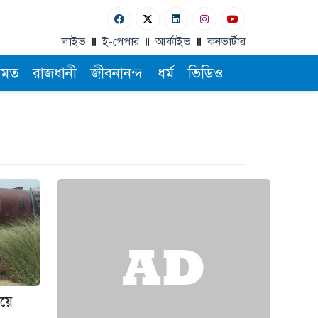
লাইভ
ই-পেপার
আর্কাইভ
কনভার্টার
ামত
রাজধানী
জীবনানন্দ
ধর্ম
ভিডিও
ায়ে