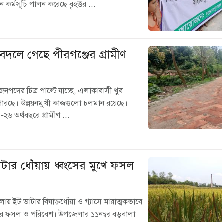
ন কর্মসূচি পালন করেছে বৃহত্তর ...
 বদলে গেছে পীরগঞ্জের গ্রামীণ
 জনপদের চিত্র পাল্টে যাচ্ছে, এলাকাবাসী খুব
ারছে। উন্নয়নমুখী কাজগুলো চলমান রয়েছে।
৬ অর্থবছরে গ্রামীণ ...
ভাটার ধোঁয়ায় ধ্বংসের মুখে ফসল
লায় ইট ভাটার বিষাক্তধোঁয়া ও গ্যাসে মারাত্মকভাবে
ি জমির ফসল ও পরিবেশ। উপজেলার ১১নম্বর বড়বালা