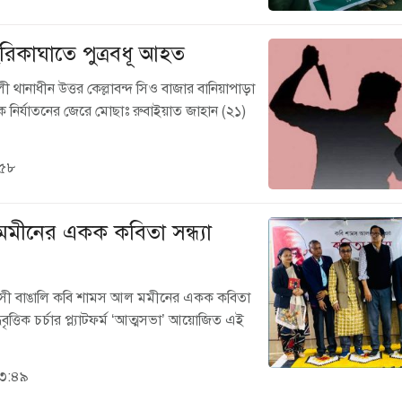
ছুরিকাঘাতে পুত্রবধূ আহত
থানাধীন উত্তর কেল্লাবন্দ সিও বাজার বানিয়াপাড়া
ক নির্যাতনের জেরে মোছাঃ রুবাইয়াত জাহান (২১)
:৫৮
মীনের একক কবিতা সন্ধ্যা
্রবাসী বাঙালি কবি শামস আল মমীনের একক কবিতা
দ্ধিবৃত্তিক চর্চার প্ল্যাটফর্ম ‘আত্মসভা’ আয়োজিত এই
১৩:৪৯