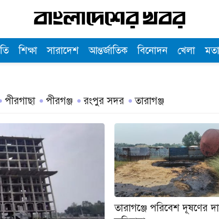
তি
শিক্ষা
সারাদেশ
আন্তর্জাতিক
বিনোদন
খেলা
মত
পীরগাছা
পীরগঞ্জ
রংপুর সদর
তারাগঞ্জ
তারাগঞ্জে পরিবেশ দূষণের দ