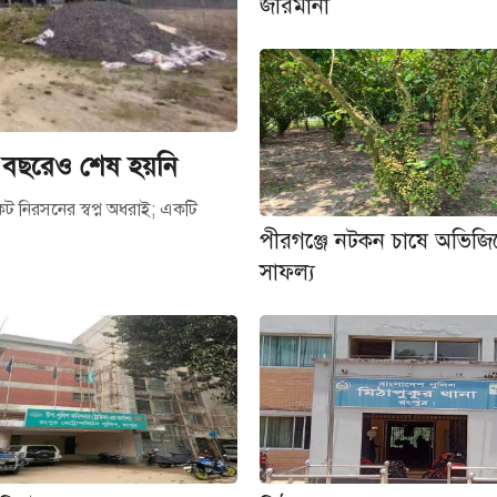
জরিমানা
ার বছরেও শেষ হয়নি
কট নিরসনের স্বপ্ন অধরাই; একটি
পীরগঞ্জে নটকন চাষে অভিজ
সাফল্য