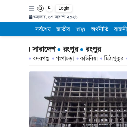
Login
শুক্রবার, ০৭ আগস্ট ২০২৬
সর্বশেষ
জাতীয়
স্বাস্থ্য
অর্থনীতি
রাজনী
সারাদেশ
রংপুর
রংপুর
বদরগঞ্জ
গংগাচড়া
কাউনিয়া
মিঠাপুকুর