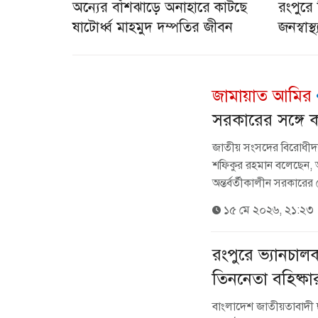
অন্যের বাঁশঝাড়ে অনাহারে কাটছে
রংপুরে
ষাটোর্ধ্ব মাহমুদ দম্পতির জীবন
জনস্বাস্থ
জামায়াত আমির
সরকারের সঙ্গে 
জাতীয় সংসদের বিরোধীদ
শফিকুর রহমান বলেছেন, আ
অন্তর্বর্তীকালীন সরকারের
১৫ মে ২০২৬, ২১:২৩
রংপুরে ভ্যানচাল
তিননেতা বহিষ্কা
‎বাংলাদেশ জাতীয়তাবাদী ছা